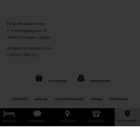
Elisabeth Rabensteiner
F.-v.-Defreggergasse 14
39040 Villanders – Italien
info@ansitzsteinbock.com
+39 0472 843 111
GUTSCHEINE
NEWSLETTER
KARRIERE.
ANREISE.
TREUEPROGRAMM.
PRESSE.
IMPRESSUM.
BUCHEN
ANFRAGEN
ANREISEN
ANRUFEN
RESTAURANT