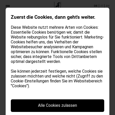
DE
IT
EN
Zuerst die Cookies, dann geht's weiter.
Diese Website nutzt mehrere Arten von Cookies:
Essentielle Cookies benötigen wir, damit die
Website reibungslos für Sie funktioniert. Marketing-
Impressum
Cookies helfen uns, das Verhalten der
Websitebesucher analysieren und Kampagnen
optimieren zu können. Funktionelle Cookies stellen
sicher, dass integrierte Tools von Drittanbietern
Ansitz Steinbock
optimal dargestellt werden.
F.-v.-Defreggergasse 14
Sie können jederzeit festlegen, welche Cookies sie
39040 Villanders – Italien
zulassen möchten und welche nicht (Zugriff zu den
info@ansitzsteinbock.com
Cookie-Einstellungen finden Sie im Websitebereich
Tel.:
+39 0472 843 111
"Cookies").
www.ansitzsteinbock.com
MwSt.-Nr.: IT02457380216
Beratung & Koordination Website
Alle Cookies zulassen
allblau ist ein Unternehmen für Marken- &