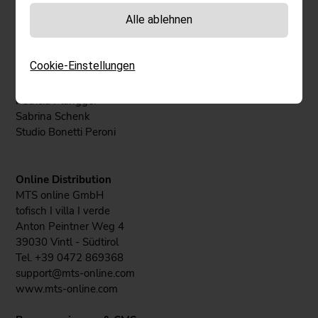
Marketingberatung in Südtirol, Italien.
+39 349 35 44 750
Alle ablehnen
hello@allblau.com
allblau.com
Cookie-Einstellungen
Concept, Design und Texte:
Patricia Plangger
Sabrina Schenk
Studio Bonetti Peroni
Online Distribution
MTS online GmbH
tofisch I villa I verde
Anton Peintner Weg 4
39030 Vintl - Südtirol
Tel. +39 0472 869368
support@mts-online.com
www.mts-online.com