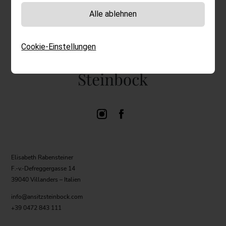
Alle ablehnen
Cookie-Einstellungen
Elisabeth Rabensteiner
F.-v.-Defreggergasse 14
39040 Villanders – Italien
info@ansitzsteinbock.com
+39 0472 843 111