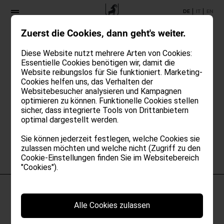
DE
IT
EN
Zuerst die Cookies, dann geht's weiter.
Diese Website nutzt mehrere Arten von Cookies:
Essentielle Cookies benötigen wir, damit die
Website reibungslos für Sie funktioniert. Marketing-
Du willst das Gute Leben im
Cookies helfen uns, das Verhalten der
Steinbock kennenlernen?
Websitebesucher analysieren und Kampagnen
optimieren zu können. Funktionelle Cookies stellen
Hier kannst du um ein unverbindliches Angebot anfragen.
sicher, dass integrierte Tools von Drittanbietern
optimal dargestellt werden.
Wir kontaktieren dich gerne!
Sie können jederzeit festlegen, welche Cookies sie
zulassen möchten und welche nicht (Zugriff zu den
Cookie-Einstellungen finden Sie im Websitebereich
"Cookies").
Alle Cookies zulassen